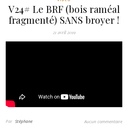
V24# Le BRF (bois raméal
fragmenté) SANS broyer !
21 avril 2019
Par
Stéphane
Aucun commentaire